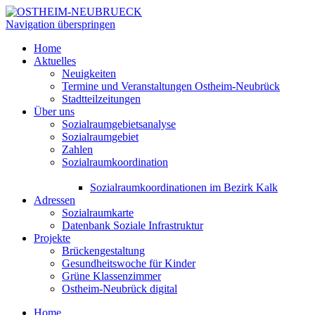
Navigation überspringen
Home
Aktuelles
Neuigkeiten
Termine und Veranstaltungen Ostheim-Neubrück
Stadtteilzeitungen
Über uns
Sozialraumgebietsanalyse
Sozialraumgebiet
Zahlen
Sozialraumkoordination
Sozialraumkoordinationen im Bezirk Kalk
Adressen
Sozialraumkarte
Datenbank Soziale Infrastruktur
Projekte
Brückengestaltung
Gesundheitswoche für Kinder
Grüne Klassenzimmer
Ostheim-Neubrück digital
Home