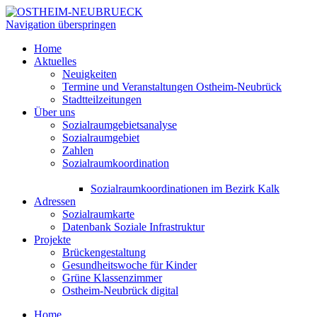
Navigation überspringen
Home
Aktuelles
Neuigkeiten
Termine und Veranstaltungen Ostheim-Neubrück
Stadtteilzeitungen
Über uns
Sozialraumgebietsanalyse
Sozialraumgebiet
Zahlen
Sozialraumkoordination
Sozialraumkoordinationen im Bezirk Kalk
Adressen
Sozialraumkarte
Datenbank Soziale Infrastruktur
Projekte
Brückengestaltung
Gesundheitswoche für Kinder
Grüne Klassenzimmer
Ostheim-Neubrück digital
Home