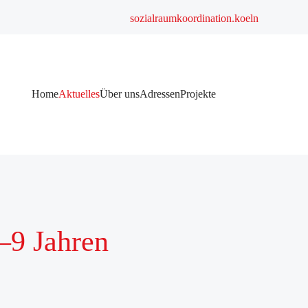
sozialraumkoordination.koeln
Navigation
Home
Aktuelles
Über uns
Adressen
Projekte
überspringen
–9 Jahren